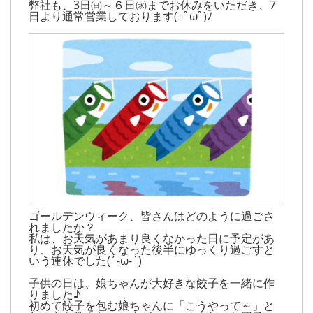
弊社も、3日㈰～６日㈬までお休みをいただき、7
日より通常営業しております(=ﾟωﾟ)ﾉ
ゴールデンウィーク、皆さんはどのように過ごさ
れましたか？
私は、お天気があまり良くなかった日に予定があ
り、お天気が良くなった後半にゆっくり過ごすと
いう連休でした(´-ω-`)
子供の日は、娘ちゃんが大好きな餃子を一緒に作
りました♪
初めて餃子を包む娘ちゃんに「こうやって～」と