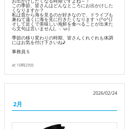
お出かけしたくなる時期ですよね～！
この季節、皆さんはどんなところにお出かけした
くなりますか？
私は昔から海を見るのが好きなので、ドライブも
兼ねて遠くに海を見に行きたくなりますヽ(^o^)丿
そして近くで美味しい海鮮を食べることが出来た
ら文句は言いません(。-`ω-)
季節の移り変わりの時期、皆さんくれぐれも体調
にはお気を付け下さいね♪
事務員Ｓ
at 10時29分
2026/02/24
2月