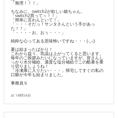
「無理！！！」
ちなみに、switch2が欲しい娘ちゃん。
「switch2買って～！！」
「簡単に言わんといて！」
「・・・そだっ！サンタさんという手があっ
た！！」
「・・・・お、おぅ・・・」
純粋な心ってある意味怖いですね・・・(-_-;)
夏は始まったばかり！
これから益々、気温は上がってくると思います。
毎年のご挨拶みたいになっていますが、皆さんし
っかり水分補給、適度な塩分補給でこの酷暑を乗
り切りましょうね！
「冷凍庫に入りたい・・・」帰宅してすぐの私の
口癖が今年も始まりました。
事務員Ｓ
at 14時54分