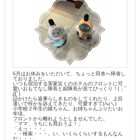
6月はお休みをいただいて、ちょっと田舎へ帰省し
ておりました。
いつも宿泊する実家近くのホテルのフロントに可
愛いおもてなし隊長と副隊長が居てびっくり！(；ﾟ
Дﾟ)
話かけたら返事らしきものをしてくれたり、上目
遣いで何かを訴えてきたり、可愛すぎて(/ω＼)
小学校２年生の娘ちゃん。お姉ちゃんぶりたいお
年頃。
フロントから離れようとしませんでした。
「ママ、うちにも買おうよ！」
「えっ・・・」
・・検索・・・。い、いくらくらいするもんなん
だ・・・。