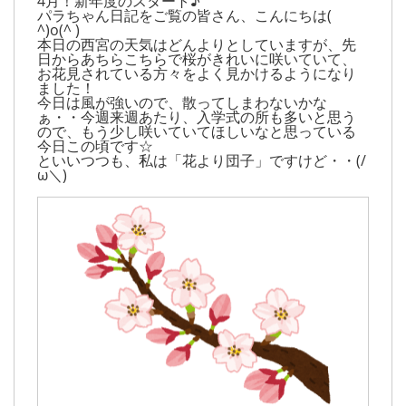
4月！新年度のスタート♪
パラちゃん日記をご覧の皆さん、こんにちは(
^)o(^ )
本日の西宮の天気はどんよりとしていますが、先
日からあちらこちらで桜がきれいに咲いていて、
お花見されている方々をよく見かけるようになり
ました！
今日は風が強いので、散ってしまわないかな
ぁ・・今週来週あたり、入学式の所も多いと思う
ので、もう少し咲いていてほしいなと思っている
今日この頃です☆
といいつつも、私は「花より団子」ですけど・・(/
ω＼)