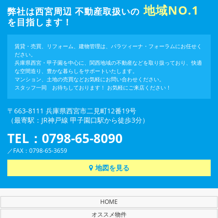
地域NO.1
弊社は西宮周辺 不動産取扱いの
を目指します！
賃貸・売買、リフォーム、建物管理は、パラツィーナ・フォーラムにお任せく
ださい。
兵庫県西宮・甲子園を中心に、関西地域の不動産などを取り扱っており、快適
な空間造り、豊かな暮らしをサポートいたします。
マンション、土地の売買などお気軽にお問い合わせください。
スタッフ一同 お待ちしております！ お気軽にご来店ください！
〒663-8111 兵庫県西宮市二見町12番19号
（最寄駅：JR神戸線 甲子園口駅から徒歩3分）
TEL：0798-65-8090
／FAX：0798-65-3659
地図を見る
HOME
オススメ物件