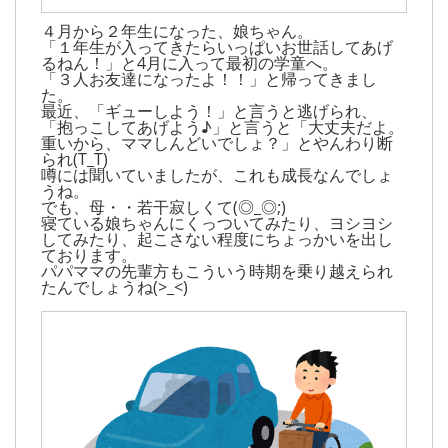
４月から２年生になった、娘ちゃん。
「１年生が入ってきたらいっぱいお世話してあげ
るねん！」と4月に入って最初の学童へ。
「３人お友達になったよ！！」と帰ってきまし
た。
最近、「ギューしよう！」と言うと逃げられ、
「抱っこしてあげよう♪」と言うと「大丈夫だよ。
重いから、ママしんどいでしょ？」とやんわり断
られ(T_T)
噂には聞いていましたが、これも成長なんでしょ
うね。
でも、母・・若干寂しくて(◎_◎;)
寝ている娘ちゃんにくっついてみたり、ヨシヨシ
してみたり、起こさない程度にちょっかいを出し
ております。
パパママの先輩方もこういう時期を乗り越えられ
たんでしょうね(>_<)