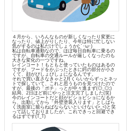
４月から、いろんなものが新しくなったり変更に
なったり、値上がりしたり、今年は特に忙しない
気がするのは私だけでしょうか(;´･ω･)
私は自転車通勤なので、ほぼ毎日自転車に乗るの
ですが、自転車の交通ルールが厳しくなったのも
大きな変化の一つですね。
レインコート！もともと使っていたものはあるの
ですが、フードをかぶったときに鍔の部分が小さ
くて、顔がびしょびしょになるんです。
それで買い直さなきゃと2月くらいからずっとネッ
トで探していて、これと思うものを見つけたので
すが、最後の「ポチ」っとが中々進まず(◎_◎;)
結局、2日ほど前にやっと注文完了しました(笑)
今のレインコートだと顔がビショビショになるか
ら、出勤してから「外壁塗装入ります」としばら
く洗面室に籠らねばならないといけない(>_<)と笑
って話しておりましたが、これできっと回避でき
るはずです(T_T)