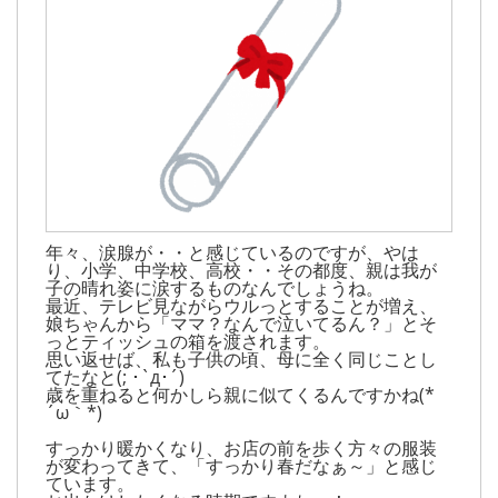
年々、涙腺が・・と感じているのですが、やは
り、小学、中学校、高校・・その都度、親は我が
子の晴れ姿に涙するものなんでしょうね。
最近、テレビ見ながらウルっとすることが増え、
娘ちゃんから「ママ？なんで泣いてるん？」とそ
っとティッシュの箱を渡されます。
思い返せば、私も子供の頃、母に全く同じことし
てたなと(; ･`д･´)
歳を重ねると何かしら親に似てくるんですかね(*
´ω｀*)
すっかり暖かくなり、お店の前を歩く方々の服装
が変わってきて、「すっかり春だなぁ～」と感じ
ています。