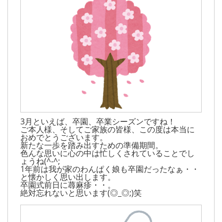
3月といえば、卒園、卒業シーズンですね！
ご本人様、そしてご家族の皆様、この度は本当に
おめでとうございます。
新たな一歩を踏み出すための準備期間。
色んな思いに心の中は忙しくされていることでし
ょうね(^-^;
1年前は我が家のわんぱく娘も卒園だったなぁ・・
と懐かしく思い出します。
卒園式前日に蕁麻疹・・。
絶対忘れないと思います(◎_◎;)笑