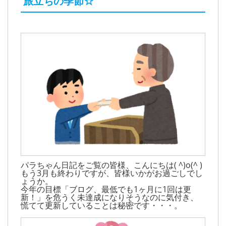
旅立ちの季節☆
パラちゃん日記をご覧の皆様、こんにちは( ^)o(^ )
もう3月も終わりですが、皆様いかがお過ごしでし
ょうか。
今年の目標「ブログ、最低でも1ヶ月に1回は更
新！」を危うく未達成になりそうなのに気付き、
慌てて更新していることは秘密です・・・。