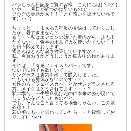
パラちゃん日記をご覧の皆様、こんにちは( ^)o(^ )
いや、、月日が経つのは早いもので・・・。
ブログの更新がぁ！！！と戸惑いを隠せない私で
す(´-ω-`)
ちょっと・・まぁある程度の覚悟はしておりまし
たが、暑すぎません？！(-_-;)
もう・・私はエアコンの効いた室内から一歩も出
たくないし、食事の用意で火を使いたくない！！
と日々悶えております。
皆さんはどんな暑さ対策していますか？
私、今買おうかどうしようか悩み中の物がありま
す。
それは、「冷感フェイスカバー」です。
ついでに帽子も欲しいです。
サングラスは勇気を出して購入しました。
でもかける勇気がないのです・・。
女性の方でフェイスカバーとかサングラスされる
方、メイクはどうされてます・・・？
私の場合、一生懸命化けたのに本来の姿が現れて
しまうのをどうしたものかと。
でも、そんなこと言ってる場合じゃない、この紫
外線！！
若い頃にもっと労わっていたら・・と後悔してお
ります(;´･ω･)