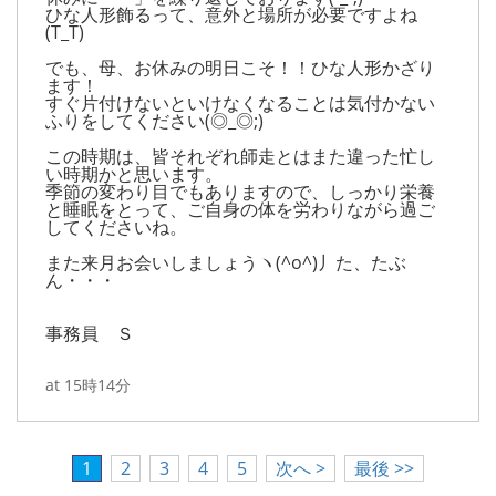
ひな人形飾るって、意外と場所が必要ですよね
(T_T)
でも、母、お休みの明日こそ！！ひな人形かざり
ます！
すぐ片付けないといけなくなることは気付かない
ふりをしてください(◎_◎;)
この時期は、皆それぞれ師走とはまた違った忙し
い時期かと思います。
季節の変わり目でもありますので、しっかり栄養
と睡眠をとって、ご自身の体を労わりながら過ご
してくださいね。
また来月お会いしましょうヽ(^o^)丿た、たぶ
ん・・・
事務員 Ｓ
at 15時14分
1
2
3
4
5
次へ >
最後 >>