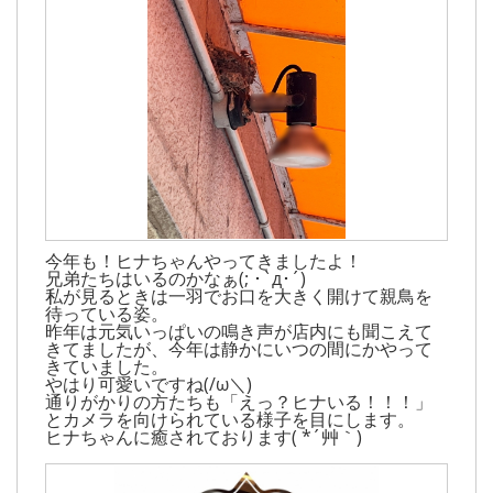
今年も！ヒナちゃんやってきましたよ！
兄弟たちはいるのかなぁ(; ･`д･´)
私が見るときは一羽でお口を大きく開けて親鳥を
待っている姿。
昨年は元気いっぱいの鳴き声が店内にも聞こえて
きてましたが、今年は静かにいつの間にかやって
きていました。
やはり可愛いですね(/ω＼)
通りがかりの方たちも「えっ？ヒナいる！！！」
とカメラを向けられている様子を目にします。
ヒナちゃんに癒されております( *´艸｀)