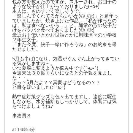
包み方を教えたのですが、スルーされ、お団子の
ような餃子が仕上がっておりました(+o+)
本人は、ものすごく楽しそうで。
「楽しんでくれてるからいいか(◎_◎;)」と見守っ
ていましたが、焼き上げた作品、「私が作ったの
は、私は食べないから！」と、通常の形の餃子だ
けをパクパク食べておりました(◎_◎;)
最近お手伝いとかお世話とかに興味津々の小学校
２年生女子。
「また今度、餃子一緒に作ろうね」のお約束を果
たせました。
5月も半ばになり、気温がぐんぐん上がってきてい
る気がしますね～。
いつ夏服に変えようか悩み中です(´-ω-`)
今週末は３０度くらいになるとの予報を見まし
た・・。
えっ？5月だよ？？真夏はどうなるの？？
と目を疑いました(;´･ω･)
熱中症対策グッズも色々出てますし、適度に駆使
しながら、水分補給もしっかりして、体調には気
をつけましょうね♪
事務員Ｓ
at 14時53分