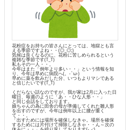
花粉症をお持ちの皆さんにとっては、地獄とも言
える季節ですよね・・(◎_◎;)
気候は良くなるのに、花粉に苦しめられるという
複雑な季節です(T_T)
私もその一人・・。
今年はまた「例年より多い・・」という情報を知
り、今年は早めに病院へ(。-`ω-)
早めに薬を飲みだした分、いつもよりマシである
と信じたいです(T_T)
くだらない話なのですが、我が家は2月に入った日
曜日、毎週のように「あ・・ひな人形・・」
と同じ会話をしております。
娘ちゃんの為に田舎の母が準備してくれた雛人形
を出すのですが、今年は例年以上に腰が重く
て・・。
「出すためには場所を確保しなきゃ。場所を確保
するためには片付けて掃除しなきゃ・・ん～次の
休みに・・」を繰り返しております(-_-;)