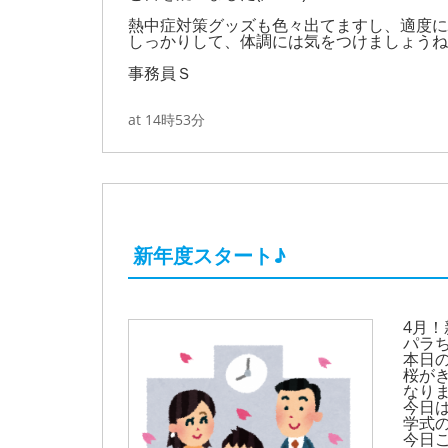
熱中症対策グッズも色々出てますし、適度に
しっかりして、体調には気をつけましょうね
事務員Ｓ
at 14時53分
新年度スタート♪
4月
パラち
本日
桜が
なり
今日
学式
今日