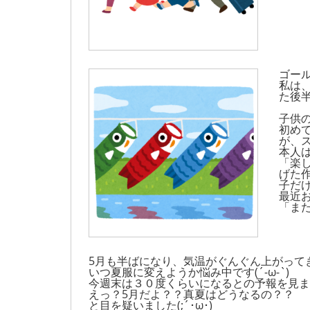
ゴー
私は
た後半
子供
初め
が、ス
本人
「楽し
げた
子だけ
最近
「ま
5月も半ばになり、気温がぐんぐん上がって
いつ夏服に変えようか悩み中です(´-ω-`)
今週末は３０度くらいになるとの予報を見ま
えっ？5月だよ？？真夏はどうなるの？？
と目を疑いました(;´･ω･)