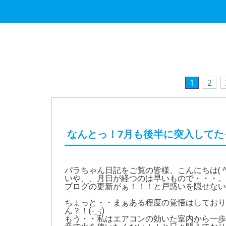
1
2
なんとっ！7月も後半に突入してた
パラちゃん日記をご覧の皆様、こんにちは( ^)o
いや、、月日が経つのは早いもので・・・。
ブログの更新がぁ！！！と戸惑いを隠せない私で
ちょっと・・まぁある程度の覚悟はしており
ん？！(-_-;)
もう・・私はエアコンの効いた室内から一歩