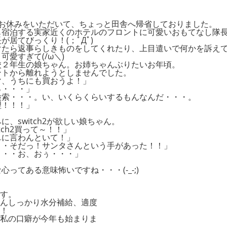
はお休みをいただいて、ちょっと田舎へ帰省しておりました。
も宿泊する実家近くのホテルのフロントに可愛いおもてなし隊
が居てびっくり！(；ﾟДﾟ)
けたら返事らしきものをしてくれたり、上目遣いで何かを訴え
可愛すぎて(/ω＼)
校２年生の娘ちゃん。お姉ちゃんぶりたいお年頃。
ントから離れようとしませんでした。
マ、うちにも買おうよ！」
っ・・・」
検索・・・。い、いくらくらいするもんなんだ・・・。
理！！！」
に、switch2が欲しい娘ちゃん。
itch2買って～！！」
単に言わんといて！」
・・そだっ！サンタさんという手があった！！」
・・・お、おぅ・・・」
心ってある意味怖いですね・・・(-_-;)
す。
んしっかり水分補給、適度
！
私の口癖が今年も始まりま