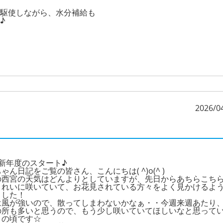
駆使しながら、水分補給も
♪
2026/0
！新年度のスタート♪
ゃん日記をご覧の皆さん、こんにちは( ^)o(^ )
の西宮の天気はどんよりとしていますが、先日からあちらこち
きれいに咲いていて、お花見されている方々をよく見かけるよ
ました！
は風が強いので、散ってしまわないかなぁ・・今週来週あたり
の所も多いと思うので、もう少し咲いていてほしいなと思って
この頃です☆