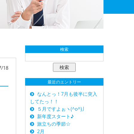
検索
7/18
最近のエントリー
なんとっ！7月も後半に突入
してたっ！！
５月ですよぉヽ(^o^)丿
新年度スタート♪
旅立ちの季節☆
2月