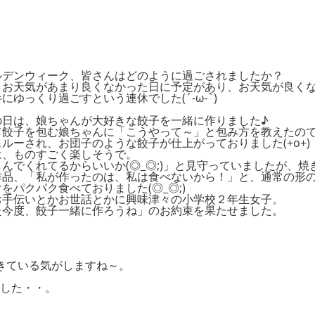
ルデンウィーク、皆さんはどのように過ごされましたか？
、お天気があまり良くなかった日に予定があり、お天気が良く
にゆっくり過ごすという連休でした(´-ω-`)
の日は、娘ちゃんが大好きな餃子を一緒に作りました♪
て餃子を包む娘ちゃんに「こうやって～」と包み方を教えたの
ルーされ、お団子のような餃子が仕上がっておりました(+o+)
は、ものすごく楽しそうで。
んでくれてるからいいか(◎_◎;)」と見守っていましたが、焼
作品、「私が作ったのは、私は食べないから！」と、通常の形
をパクパク食べておりました(◎_◎;)
お手伝いとかお世話とかに興味津々の小学校２年生女子。
た今度、餃子一緒に作ろうね」のお約束を果たせました。
きている気がしますね～。
した・・。