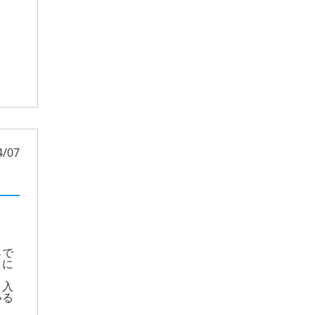
4/07
らで
うに
、入
いる