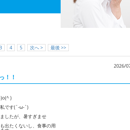
3
4
5
次へ >
最後 >>
2026/0
っ！！
(^ )
す(´-ω-`)
ましたが、暑すぎませ
も出たくないし、食事の用