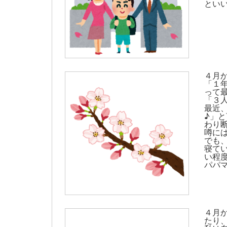
といい
４月
「１
って
「３
最近
♪」
わり断
噂に
でも、
寝て
い程
パパマ
４月
たり、