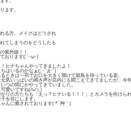
ます。
ります。
れる方、メイクはどうされ
れてしまうのをどうしたも
の紫外線！！
ります(;´･ω･)
も！ヒナちゃんやってきましたよ！
ちはいるのかなぁ(; ･`д･´)
見るときは一羽でお口を大きく開けて親鳥を待っている姿。
は元気いっぱいの鳴き声が店内にも聞こえてきてましたが、今
にいつの間にかやってきていました。
可愛いですね(/ω＼)
がかりの方たちも「えっ？ヒナいる！！！」とカメラを向けら
様子を目にします。
ゃんに癒されております( *´艸｀)