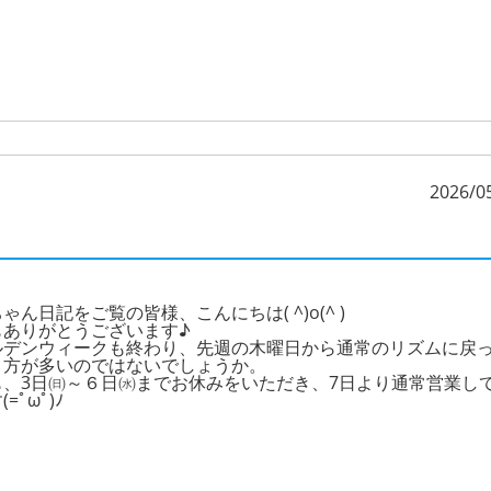
2026/0
ゃん日記をご覧の皆様、こんにちは( ^)o(^ )
もありがとうございます♪
ルデンウィークも終わり、先週の木曜日から通常のリズムに戻
う方が多いのではないでしょうか。
も、3日㈰～６日㈬までお休みをいただき、7日より通常営業し
=ﾟωﾟ)ﾉ