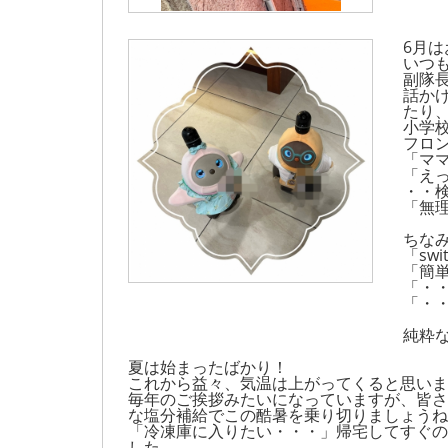
6月
いつ
副隊長
話か
たり、
小学
フロ
「マ
「え
・・
「無
ちなみ
「sw
「簡
「・
「・
純粋な
夏は始まったばかり！
これから益々、気温は上がってくると思いま
毎年のご挨拶みたいになっていますが、皆さ
な塩分補給でこの酷暑を乗り切りましょうね
「冷凍庫に入りたい・・・」帰宅してすぐの
した。