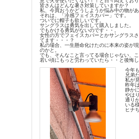
意で火を使いたくない！！と日々悶えており
皆さんはどんな暑さ対策していますか？
私、今買おうかどうしようか悩み中の物があ
それは、「冷感フェイスカバー」です。
ついでに帽子も欲しいです。
サングラスは勇気を出して購入しました。
でもかける勇気がないのです・・。
女性の方でフェイスカバーとかサングラスさ
てます・・・？
私の場合、一生懸命化けたのに本来の姿が現
のかと。
でも、そんなこと言ってる場合じゃない、こ
若い頃にもっと労わっていたら・・と後悔してお
今年
兄弟た
私が
昨年
静か
やはり
通り
いる
ヒナち