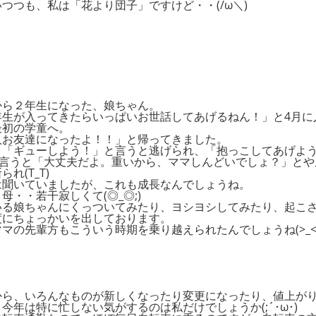
つつも、私は「花より団子」ですけど・・(/ω＼)
から２年生になった、娘ちゃん。
年生が入ってきたらいっぱいお世話してあげるねん！」と4月に
最初の学童へ。
人お友達になったよ！！」と帰ってきました。
、「ギューしよう！」と言うと逃げられ、「抱っこしてあげよ
と言うと「大丈夫だよ。重いから、ママしんどいでしょ？」とや
られ(T_T)
は聞いていましたが、これも成長なんでしょうね。
母・・若干寂しくて(◎_◎;)
いる娘ちゃんにくっついてみたり、ヨシヨシしてみたり、起こ
度にちょっかいを出しております。
マの先輩方もこういう時期を乗り越えられたんでしょうね(>_<
から、いろんなものが新しくなったり変更になったり、値上が
今年は特に忙しない気がするのは私だけでしょうか(;´･ω･)