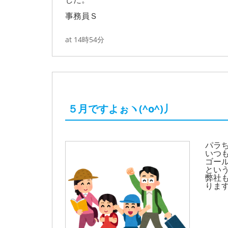
事務員Ｓ
at 14時54分
５月ですよぉヽ(^o^)丿
パラち
いつ
ゴー
とい
弊社
ります(