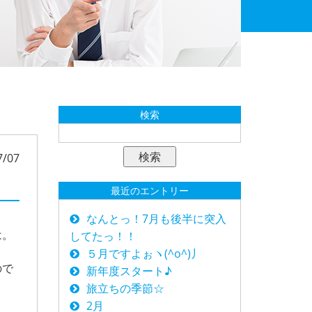
検索
7/07
最近のエントリー
なんとっ！7月も後半に突入
は。
してたっ！！
５月ですよぉヽ(^o^)丿
ので
新年度スタート♪
旅立ちの季節☆
2月