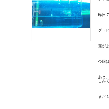
昨日
グッ
運が
今回
あと
しみ
まだ