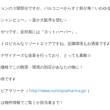
ションの３階部分ですが、バルコニーからすぐ前が海！いわゆ
ーシャンビュー』～遥か大阪湾を望む～
うやつです。反対面には『ヨットハーバー』。
にトロピカルなリゾートエリアですね。近隣環境もお洒落です♪
もデザイナーズな改装を行っており、とっても素敵☆
頃価格でこの眺望・環境の別荘があなたの物に！
い得です♪
トピアマリーナ（
http://www.suntopiamarina.jp/
）
くは物件情報でご覧くか担当者まで！