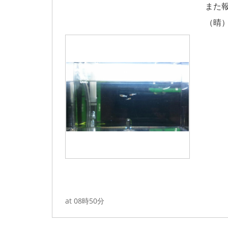
また
（晴
at 08時50分