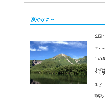
爽やかに～
全国
最近
この
まず
くリ
生ビ
飛騨