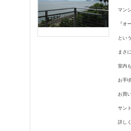
マン
『オ
とい
まさ
室内
お手
お買
サン
詳し