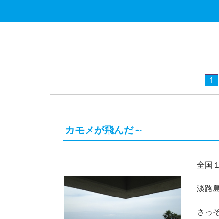
1
カモメが飛んだ～
全国
淡路
さっ