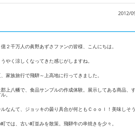
2012/0
１億２千万人の眞野あずさファンの皆様、こんにちは。
ようやく涼しくなってきた感じがしますね。
夏、家族旅行で飛騨～上高地に行ってきました。
は郡上八幡で、食品サンプルの作成体験。展示してある商品、
アル。
ールなんて、ジョッキの曇り具合が何ともＣｏｏｌ！美味しそ
の町では、古い町並みを散策。飛騨牛の串焼きを少々。