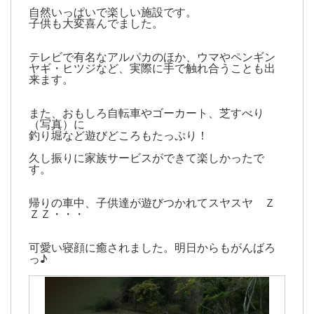
自然いっぱいで楽しい施設です。
子供も大変喜んでました。
テレビで有名なアルパカのほか、ウマやペンギン
ヤギ・ヒツジなど、実際に手で触れ合うことも出
来ます。
また、おもしろ自転車やゴーカート、芝すべり
（写真）に
釣り堀など遊びどころもたっぷり！
久し振りに家族サービスができて楽しかったで
す。
帰りの車中、子供達が遊びつかれてスヤスヤ Ｚ
ＺＺ・・・
可愛い寝顔に癒されました。明日からもがんばろ
っ♪