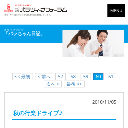
MENU
スタッフブログ
「パラちゃん日記」
<< 最初
< 前へ
57
58
59
60
61
次へ >
最後 >>
2010/11/05
秋の行楽ドライブ♪