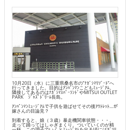
10月20日（水）に三重県桑名市の”ﾅｶﾞｼﾏﾘｿﾞｰﾄ”へ
行ってきました。目的はｱﾝﾊﾟﾝﾏﾝこどもﾐｭｰｼﾞｱﾑ。
隣接してあるのはﾅｶﾞｼﾏｽﾊﾟｰﾗﾝﾄﾞやMITSUI OUTLET
PARK ｼﾞｬｽﾞﾄﾞﾘｰﾑ長島。
ｱﾝﾊﾟﾝﾏﾝﾐｭｰｼﾞｱﾑで子供を遊ばせてその後ｱｳﾄﾚｯﾄ…が
嫁さんの目論見？
到着すると、娘（３歳）暴走機関車状態・・・。
走って踊ってはしゃぎまくり。ついていくのが精
一杯。この調子でいくとﾐｭｰｼﾞｱﾑを出る頃にはｶﾞｿﾘ