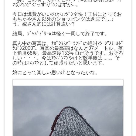
ﾝ切れで”ぐっすり”のはずが…。
今日は燃費がいいのかｴﾝｼﾞﾝ全快！子供にとってお
もちゃやさん以外のショッピングは退屈でしょ
う。嫁さん的には計算違い？
結局、ｼﾞｬｽﾞﾄﾞﾘｰﾑは軽く一周して終了です。
真ん中の写真は、ﾅｶﾞｼﾏｽﾊﾟｰﾗﾝﾄﾞの絶叫ﾏｼｰﾝ”ｽﾁｰﾙﾄﾞ
ﾗｺﾞﾝ2000”。写真の最高部はなんと97メートル、落
下角度68度、最高速度153キロだそうです。おそろ
しい・・・。今はｱﾝﾊﾟﾝﾏﾝやけど数年後は……。そ
の時はｶﾒﾗﾏﾝとして頑張りたいと思います。
娘にとって楽しい思い出となったかな。