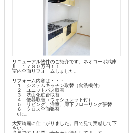
リニューアル物件のご紹介です。ネオコーポ武庫
川 １７８０万円！！
室内全面リフォームしました。
リフォーム内容は・・・
１．システムキッチン取替（食洗機付）
２．ユニットバス取替
３．洗面化粧台取替
４．便器取替（ウォシュレット付）
５．リビング、洋室、廊下フローリング張替
６．クロス全面張替
etc...
大変綺麗に仕上がりました。目で見て実感して下
さい。
必見です！お問い合わせお待ちしてま～す。