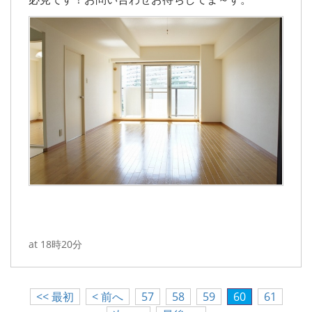
at 18時20分
<< 最初
< 前へ
57
58
59
60
61