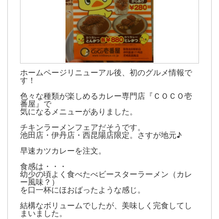
ホームページリニューアル後、初のグルメ情報で
す！
色々な種類が楽しめるカレー専門店『ＣＯＣＯ壱
番屋』で
気になるメニューがありました。
チキンラーメンフェアだそうです。
池田店・伊丹店・西昆陽店限定。さすが地元♪
早速カツカレーを注文。
食感は・・・
幼少の頃よく食べたべビースターラーメン（カレ
ー風味？）
を口一杯にほおばったような感じ。
結構なボリュームでしたが、美味しく完食してし
まいました。