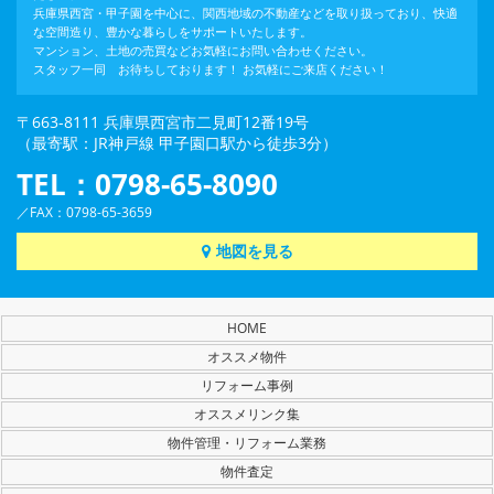
兵庫県西宮・甲子園を中心に、関西地域の不動産などを取り扱っており、快適
な空間造り、豊かな暮らしをサポートいたします。
マンション、土地の売買などお気軽にお問い合わせください。
スタッフ一同 お待ちしております！ お気軽にご来店ください！
〒663-8111 兵庫県西宮市二見町12番19号
（最寄駅：JR神戸線 甲子園口駅から徒歩3分）
TEL：0798-65-8090
／FAX：0798-65-3659
地図を見る
HOME
オススメ物件
リフォーム事例
オススメリンク集
物件管理・リフォーム業務
物件査定