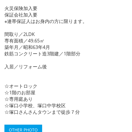
火災保険加入要
保証会社加入要
※連帯保証人はお身内の方に限ります。
間取り／2LDK
専有面積／49.65㎡
築年月／昭和63年4月
鉄筋コンクリート造3階建／1階部分
入居／リフォーム後
☆オートロック
☆1階のお部屋
☆専用庭あり
☆塚口小学校、塚口中学校区
☆塚口さんさんタウンまで徒歩７分
OTHER PHOTO