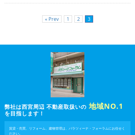
« Prev
1
2
3
地域NO.1
弊社は西宮周辺 不動産取扱いの
を目指します！
賃貸・売買、リフォーム、建物管理は、パラツィーナ・フォーラムにお任せく
ださい。