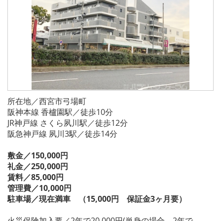
所在地／西宮市弓場町
阪神本線 香櫨園駅／徒歩10分
JR神戸線 さくら夙川駅／徒歩12分
阪急神戸線 夙川3駅／徒歩14分
敷金／150,000円
礼金／250,000円
賃料／85,000円
管理費／10,000円
駐車場／現在満車 （15,000円 保証金3ヶ月要）
火災保険加入要／2年で20,000円(単身の場合、2年で