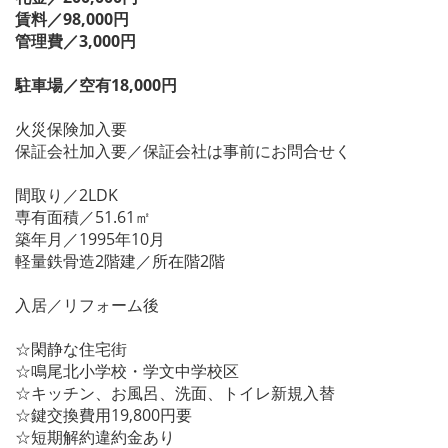
賃料／98,000円
管理費／3,000円
駐車場／空有18,000円
火災保険加入要
保証会社加入要／保証会社は事前にお問合せく
間取り／2LDK
専有面積／51.61㎡
築年月／1995年10月
軽量鉄骨造2階建／所在階2階
入居／リフォーム後
☆閑静な住宅街
☆鳴尾北小学校・学文中学校区
☆キッチン、お風呂、洗面、トイレ新規入替
☆鍵交換費用19,800円要
☆短期解約違約金あり