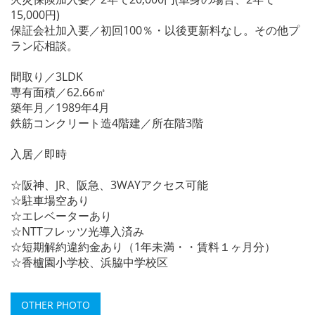
15,000円)
保証会社加入要／初回100％・以後更新料なし。その他プ
ラン応相談。
間取り／3LDK
専有面積／62.66㎡
築年月／1989年4月
鉄筋コンクリート造4階建／所在階3階
入居／即時
☆阪神、JR、阪急、3WAYアクセス可能
☆駐車場空あり
☆エレベーターあり
☆NTTフレッツ光導入済み
☆短期解約違約金あり（1年未満・・賃料１ヶ月分）
☆香櫨園小学校、浜脇中学校区
OTHER PHOTO