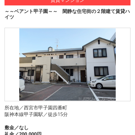
～～ベアント甲子園～～ 閑静な住宅街の２階建て賃貸ハ
イツ
所在地／西宮市甲子園四番町
阪神本線甲子園駅／徒歩15分
敷金／なし
礼金／200,000円