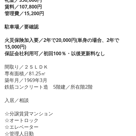
賃料／107,800円
管理費／15,200円
駐車場／要確認
火災保険加入要／2年で20,000円(単身の場合、2年で
15,000円)
保証会社利用可／初回100％・以後更新料なし
間取り／２ＳＬＤＫ
専有面積／81.25㎡
築年月／1969年3月
鉄筋コンクリート造 5階建／所在階2階
入居／相談
☆分譲賃貸マンション
☆オートロック
☆エレベーター
☆管理人日勤