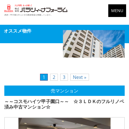
MENU
オススメ物件
1
2
3
Next »
売マンション
～～コスモハイツ甲子園口～～ ☆３ＬＤＫのフルリノベ
済み中古マンション☆