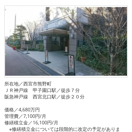
所在地／西宮市熊野町
ＪＲ神戸線 甲子園口駅／徒歩７分
阪急神戸線 西宮北口駅／徒歩２０分
価格／4,680万円
管理費／7,100円/月
修繕積立金／16,100円/月
※修繕積立金については段階的に改定の予定がありま