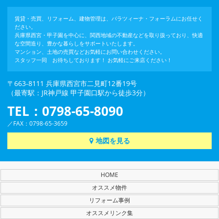
賃貸・売買、リフォーム、建物管理は、パラツィーナ・フォーラムにお任せく
ださい。
兵庫県西宮・甲子園を中心に、関西地域の不動産などを取り扱っており、快適
な空間造り、豊かな暮らしをサポートいたします。
マンション、土地の売買などお気軽にお問い合わせください。
スタッフ一同 お待ちしております！ お気軽にご来店ください！
〒663-8111 兵庫県西宮市二見町12番19号
（最寄駅：JR神戸線 甲子園口駅から徒歩3分）
TEL：0798-65-8090
／FAX：0798-65-3659
地図を見る
HOME
オススメ物件
リフォーム事例
オススメリンク集