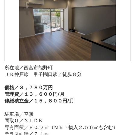
所在地／西宮市熊野町
ＪＲ神戸線 甲子園口駅／徒歩８分
価格／３，７８０万円
管理費／１３，６００円/月
修繕積立金／１５，８００円/月
駐車場／空無
間取り／３ＬＤＫ
専有面積／８０.２㎡（ＭＢ・物入２.５６㎡も含む）
テラス面積／７.１㎡