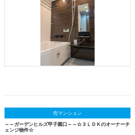
売マンション
～～ガーデンヒルズ甲子園口～～☆３ＬＤＫのオーナーチ
ェンジ物件☆