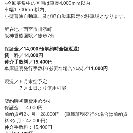
※今回募集中の区画は車長4,000ｍｍ以内、
車幅1,700mm以内、
小型普通自動車、及び軽自動車限定の駐車場となります。
所在地／西宮市川添町
阪神香櫨園駅／徒歩7分
保
証
金／14,000円(解約時全額返還)
賃 料／14,000円
仲介手数料／15,400円
車庫証明発行手数料(必要な場合のみ)
／11,000円
現況／６月末空予定
７月１日より使用可能
契約時初期費用めやす
保証金：14,000円
前納賃料2ヶ月：28,000円 (車庫証明発行の場合は前納賃
料3ケ月：42,000円）
仲介手数料：15,400円