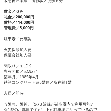
阪急神戸本線 御影駅／徒歩５分
敷金／０円
礼金／200,000円
賃料／114,000円
管理費／5,000円
駐車場／要確認
火災保険加入要
保証会社加入要
間取り／１LDK
専有面積／52.92㎡
築年月／1985年4月
鉄筋コンクリート造6階建／所在階1階
入居／即時
☆阪急、阪神、JRの３沿線が徒歩圏内で利用可能♪
☆1階のお部屋ですが、下が駐車場になっているので