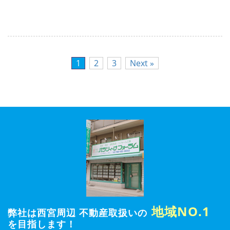
1
2
3
Next »
地域NO.1
弊社は西宮周辺 不動産取扱いの
を目指します！