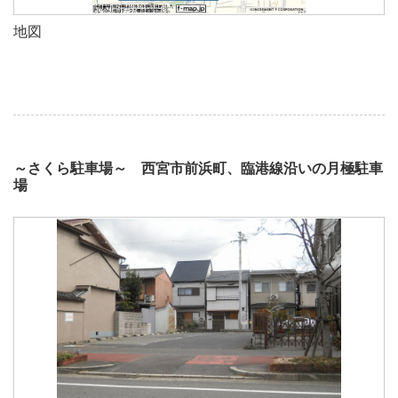
地図
～さくら駐車場～ 西宮市前浜町、臨港線沿いの月極駐車
場