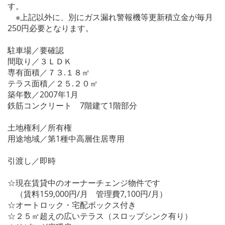
す。
※上記以外に、別にガス漏れ警報機等更新積立金が毎月
250円必要となります。
駐車場／要確認
間取り／３ＬＤＫ
専有面積／７３.１８㎡
テラス面積／２５.２０㎡
築年数／2007年1月
鉄筋コンクリート 7階建て1階部分
土地権利／所有権
用途地域／第1種中高層住居専用
引渡し／即時
☆現在賃貸中のオーナーチェンジ物件です
（賃料159,000円/月 管理費7,100円/月）
☆オートロック・宅配ボックス付き
☆２５㎡超えの広いテラス（スロップシンク有り）